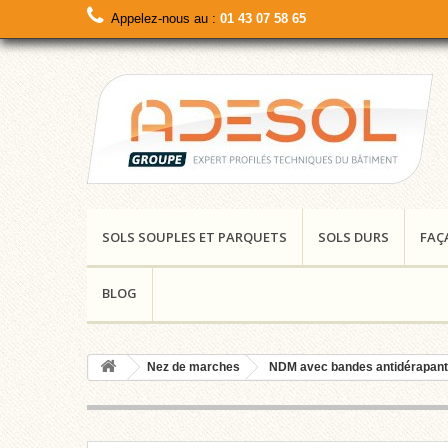
Appelez-nous au :
01 43 07 58 65
SOLS SOUPLES ET PARQUETS
SOLS DURS
FAÇ
BLOG
Nez de marches
NDM avec bandes antidérapan