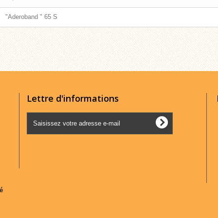
"Aderoband " 65 S
Lettre d'informations
té