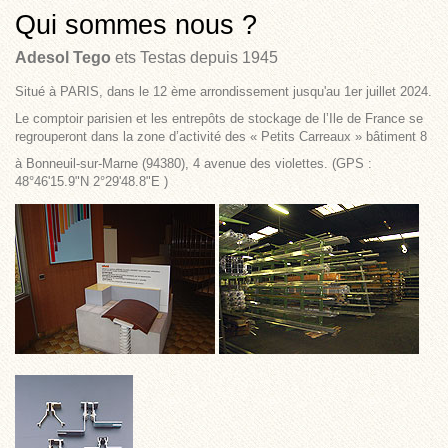
Qui sommes nous ?
Adesol Tego
ets Testas depuis 1945
Situé à PARIS, dans le 12 ème arrondissement jusqu'au 1er juillet 2024.
Le comptoir parisien et les entrepôts de stockage de l’Ile de France se
regrouperont dans la zone d’activité des « Petits Carreaux » bâtiment 8
à Bonneuil-sur-Marne (94380), 4 avenue des violettes. (GPS :
48°46'15.9"N 2°29'48.8"E )